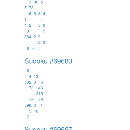
3
9
6
5
5
7
8
6
5
8
1
4
1
4
4
2
3
8
3
5
3
8
4
2
6
1
4
3
6
3
4
5
Sudoku #69683
8
4
1
3
5
3
2
8
6
7
8
4
3
2
1
5
1
6
2
9
8
9
6
2
1
5
4
6
7
Sudoku #69667