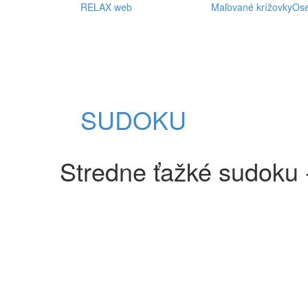
RELAX web
Maľované krížovky
Os
SUDOKU
Stredne ťažké sudoku 