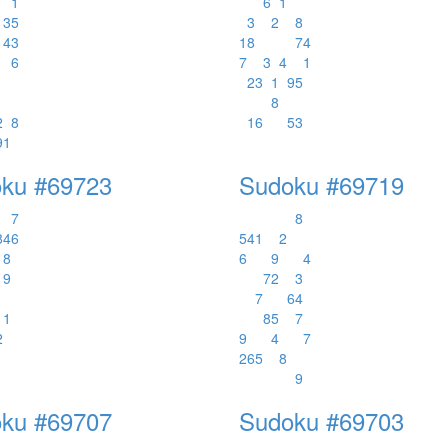
1
6
1
3
5
3
2
8
4
3
1
8
7
4
6
7
3
4
1
1
2
3
1
9
5
8
2
8
1
6
5
3
9
1
ku #69723
Sudoku #69719
7
8
8
4
6
5
4
1
2
8
6
9
4
9
7
2
3
7
6
4
1
8
5
7
2
9
4
7
2
6
5
8
9
ku #69707
Sudoku #69703