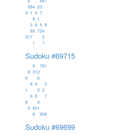
6
4
8
7
5
8
4
2
3
8
1
4
7
8
1
3
6
5
8
6
5
7
2
4
3
1
7
5
1
7
Sudoku #69715
5
7
6
1
8
3
1
2
9
6
8
4
3
1
5
2
6
8
7
8
4
6
9
2
1
8
9
5
6
Sudoku #69699