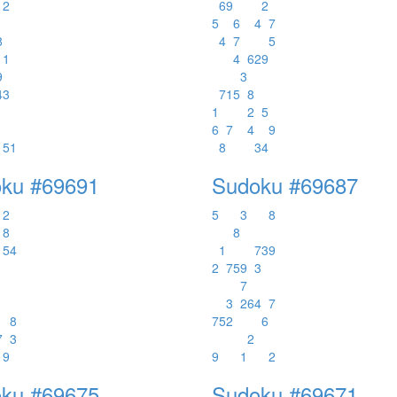
2
6
9
2
5
6
4
7
8
4
7
5
1
4
6
2
9
9
3
4
3
7
1
5
8
1
2
5
6
7
4
9
5
1
8
3
4
ku #69691
Sudoku #69687
2
5
3
8
8
8
5
4
1
7
3
9
2
7
5
9
3
7
1
3
2
6
4
7
8
7
5
2
6
7
3
2
9
9
1
2
ku #69675
Sudoku #69671