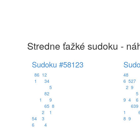
Stredne ťažké sudoku - ná
Sudoku #58123
Sudo
8
6
1
2
4
8
1
3
4
6
5
2
7
5
2
9
8
2
5
1
9
9
4
6
6
5
8
6
3
9
2
1
1
5
4
3
8
9
6
4