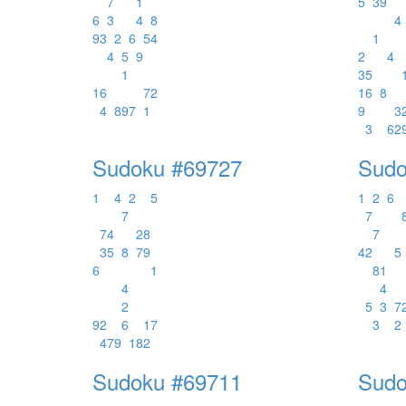
7
1
5
3
9
6
3
4
8
4
9
3
2
6
5
4
1
4
5
9
2
4
1
3
5
1
6
7
2
1
6
8
4
8
9
7
1
9
3
3
6
2
Sudoku #69727
Sudo
1
4
2
5
1
2
6
7
7
7
4
2
8
7
3
5
8
7
9
4
2
5
6
1
8
1
4
4
2
5
3
7
9
2
6
1
7
3
2
4
7
9
1
8
2
Sudoku #69711
Sudo