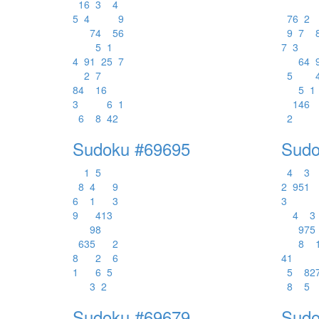
1
6
3
4
5
4
9
7
6
2
7
4
5
6
9
7
5
1
7
3
4
9
1
2
5
7
6
4
2
7
5
8
4
1
6
5
1
3
6
1
1
4
6
6
8
4
2
2
Sudoku #69695
Sudo
1
5
4
3
8
4
9
2
9
5
1
6
1
3
3
9
4
1
3
4
3
9
8
9
7
5
6
3
5
2
8
8
2
6
4
1
1
6
5
5
8
2
3
2
8
5
Sudoku #69679
Sudo