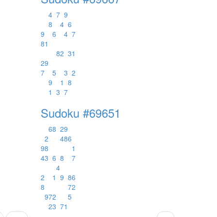
4
7
9
8
4
6
9
6
4
7
8
1
8
2
3
1
2
9
7
5
3
2
9
1
8
1
3
7
Sudoku #69651
6
8
2
9
2
4
8
6
9
8
1
4
3
6
8
7
4
2
1
9
8
6
8
7
2
9
7
2
5
2
3
7
1