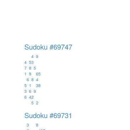
Sudoku #69747
4
9
4
5
3
7
8
5
1
9
6
5
6
8
4
5
1
3
8
3
6
9
6
4
2
5
2
Sudoku #69731
3
8