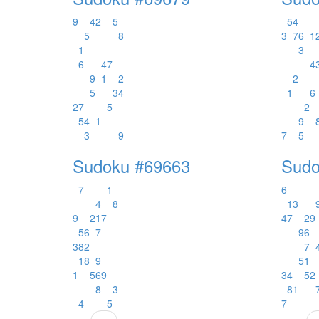
9
4
2
5
5
4
5
8
3
7
6
1
1
3
6
4
7
4
9
1
2
2
5
3
4
1
6
2
7
5
2
5
4
1
9
3
9
7
5
Sudoku #69663
Sudo
7
1
6
4
8
1
3
9
2
1
7
4
7
2
9
5
6
7
9
6
3
8
2
7
1
8
9
5
1
1
5
6
9
3
4
5
2
8
3
8
1
4
5
7