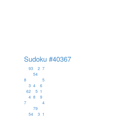
Sudoku #40367
9
3
2
7
5
4
8
5
3
4
6
6
2
5
1
4
8
9
7
4
7
9
5
4
3
1