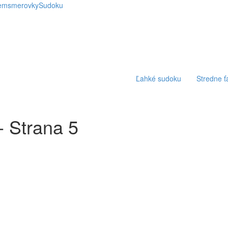
emsmerovky
Sudoku
Ľahké sudoku
Stredne 
- Strana 5