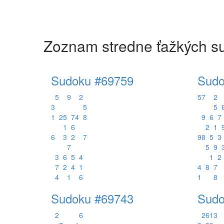
Zoznam stredne ťažkých su
Sudoku #69759
Sudo
5
9
2
5
7
2
3
5
5
1
2
5
7
4
8
9
6
7
1
6
2
1
6
3
2
7
9
8
5
3
7
5
9
3
6
5
4
1
2
7
2
4
1
4
8
7
4
1
6
1
8
Sudoku #69743
Sudo
2
6
2
6
1
3