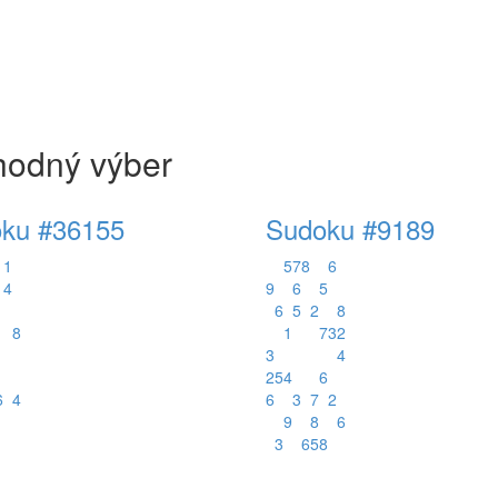
hodný výber
ku #36155
Sudoku #9189
1
5
7
8
6
4
9
6
5
6
5
2
8
8
1
7
3
2
3
4
2
5
4
6
6
4
6
3
7
2
9
8
6
3
6
5
8