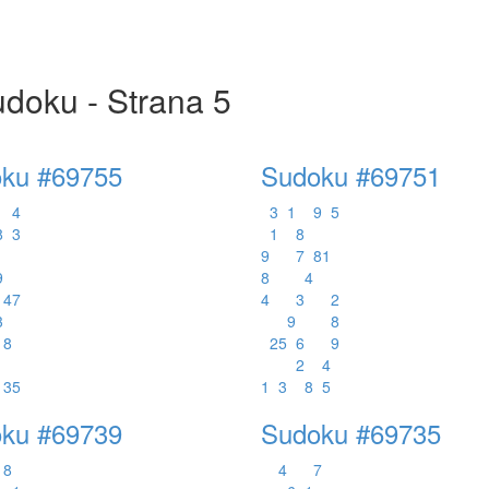
doku - Strana 5
ku #69755
Sudoku #69751
4
3
1
9
5
8
3
1
8
9
7
8
1
9
8
4
4
7
4
3
2
3
9
8
8
2
5
6
9
2
4
3
5
1
3
8
5
ku #69739
Sudoku #69735
8
4
7