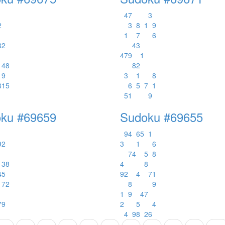
4
7
3
2
3
8
1
9
1
7
6
3
2
4
3
4
7
9
1
4
8
8
2
9
3
1
8
8
1
5
6
5
7
1
5
1
9
ku #69659
Sudoku #69655
9
4
6
5
1
9
2
3
1
6
7
4
5
8
3
8
4
8
4
5
9
2
4
7
1
7
2
8
9
1
9
4
7
7
9
2
5
4
4
9
8
2
6