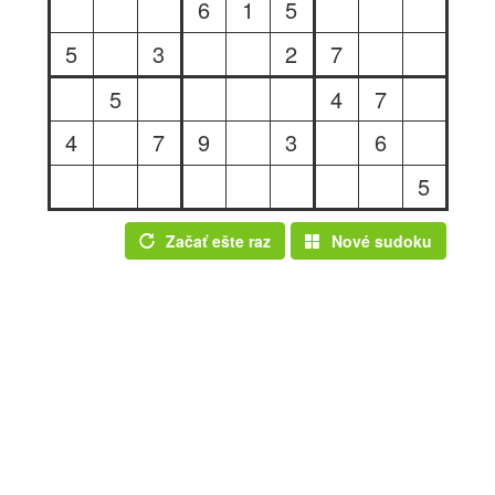
6
1
5
5
3
2
7
5
4
7
4
7
9
3
6
5
Začať ešte raz
Nové sudoku