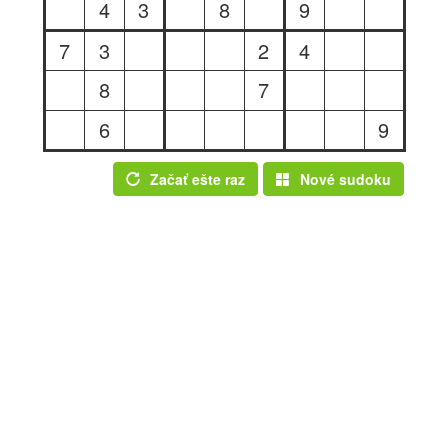
4
3
8
9
7
3
2
4
8
7
6
9
Začať ešte raz
Nové sudoku