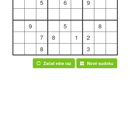
5
6
9
9
5
8
7
8
1
2
8
3
Začať ešte raz
Nové sudoku