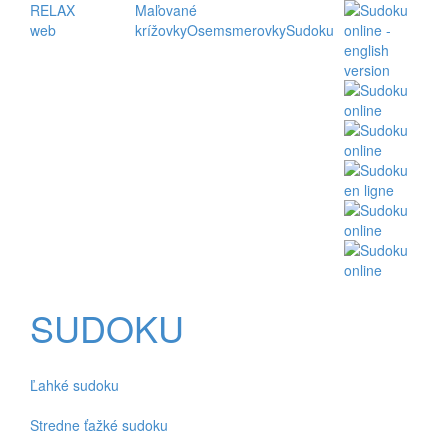
RELAX
Maľované
web
krížovky
Osemsmerovky
Sudoku
SUDOKU
Ľahké sudoku
Stredne ťažké sudoku