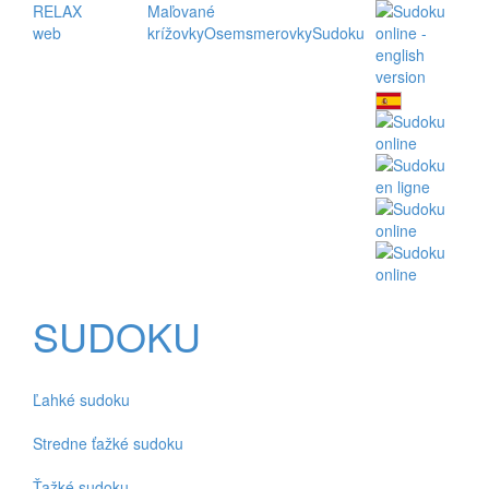
RELAX
Maľované
web
krížovky
Osemsmerovky
Sudoku
SUDOKU
Ľahké sudoku
Stredne ťažké sudoku
Ťažké sudoku