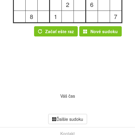
2
6
8
1
7
Začať ešte raz
Nové sudoku
Váš čas
Ďalšie sudoku
Kontakt