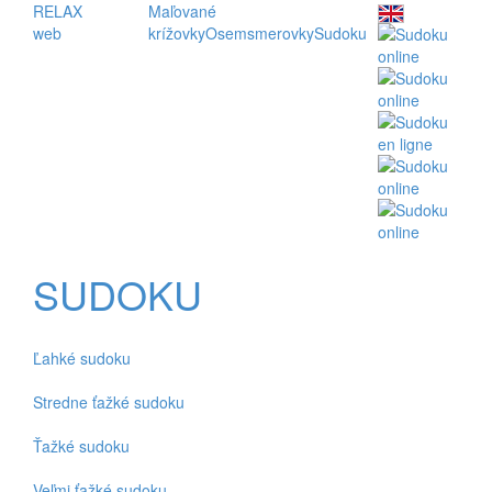
RELAX
Maľované
web
krížovky
Osemsmerovky
Sudoku
SUDOKU
Ľahké sudoku
Stredne ťažké sudoku
Ťažké sudoku
Veľmi ťažké sudoku