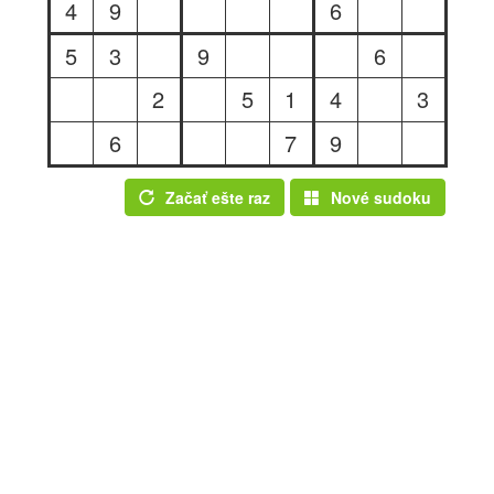
4
9
6
5
3
9
6
2
5
1
4
3
6
7
9
Začať ešte raz
Nové sudoku