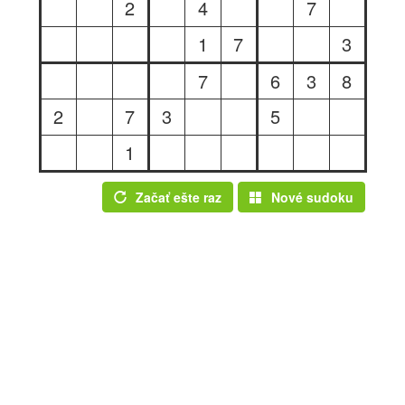
2
4
7
1
7
3
7
6
3
8
2
7
3
5
1
Začať ešte raz
Nové sudoku