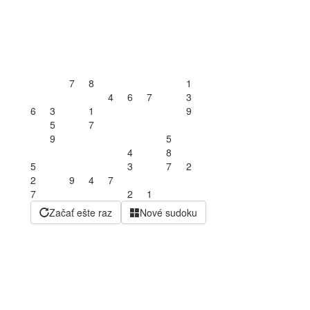
7
8
1
4
6
7
3
6
3
1
9
5
7
9
5
4
8
5
3
7
2
2
9
4
7
7
2
1
Začať ešte raz
Nové sudoku