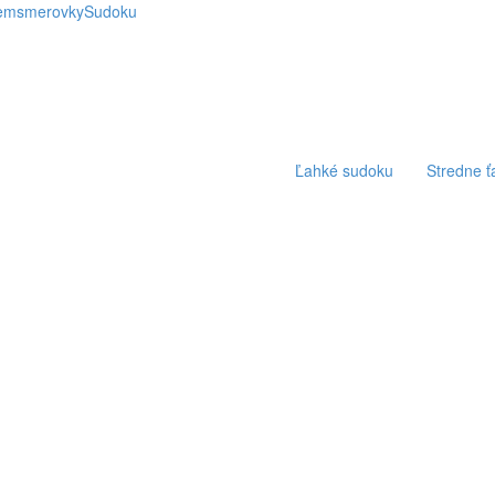
emsmerovky
Sudoku
Ľahké sudoku
Stredne 