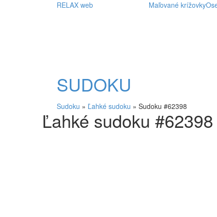
RELAX web
Maľované krížovky
Os
SUDOKU
Sudoku
»
Ľahké sudoku
»
Sudoku #62398
Ľahké sudoku #62398