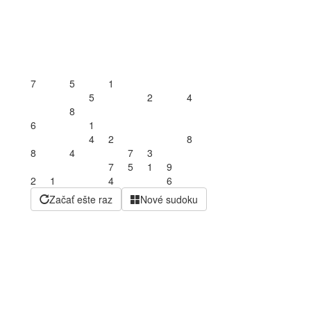
7
5
1
5
2
4
8
6
1
4
2
8
8
4
7
3
7
5
1
9
2
1
4
6
Začať ešte raz
Nové sudoku