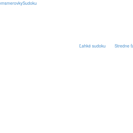
emsmerovky
Sudoku
Ľahké sudoku
Stredne 