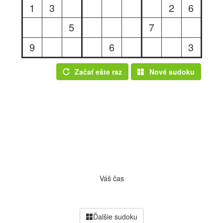
1
3
2
6
5
7
9
6
3
Začať ešte raz
Nové sudoku
Váš čas
Ďalšie sudoku