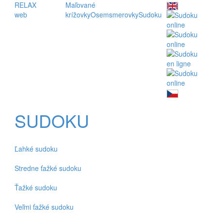
RELAX
Maľované
web
krížovky
Osemsmerovky
Sudoku
SUDOKU
Ľahké sudoku
Stredne ťažké sudoku
Ťažké sudoku
Veľmi ťažké sudoku