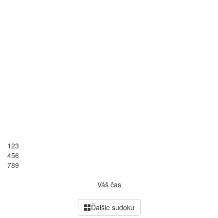
1
2
3
4
5
6
7
8
9
Váš čas
Ďalšie sudoku