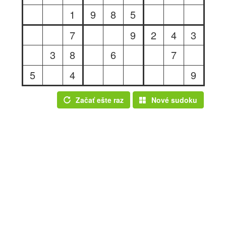
1
9
8
5
7
9
2
4
3
3
8
6
7
5
4
9
Začať ešte raz
Nové sudoku