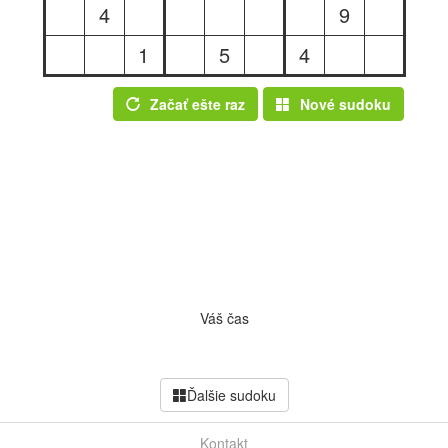
4
9
1
5
4
Začať ešte raz
Nové sudoku
Váš čas
Ďalšie sudoku
Kontakt