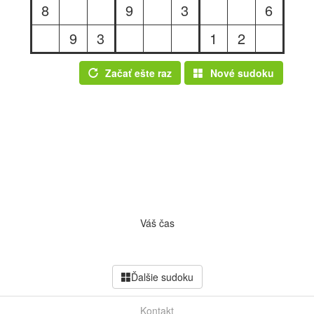
8
9
3
6
9
3
1
2
Začať ešte raz
Nové sudoku
Váš čas
Ďalšie sudoku
Kontakt