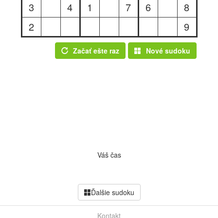
3
4
1
7
6
8
2
9
Začať ešte raz
Nové sudoku
Váš čas
Ďalšie sudoku
Kontakt