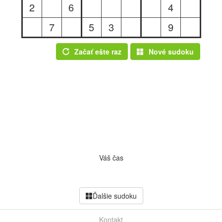
2
6
4
7
5
3
9
Začať ešte raz
Nové sudoku
Váš čas
Ďalšie sudoku
Kontakt