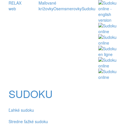
RELAX
Maľované
web
krížovky
Osemsmerovky
Sudoku
SUDOKU
Ľahké sudoku
Stredne ťažké sudoku