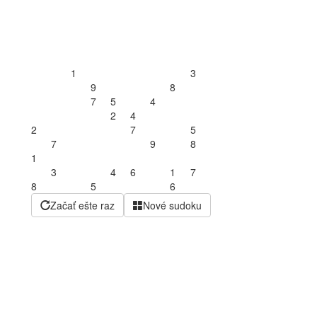
1
3
9
8
7
5
4
2
4
2
7
5
7
9
8
1
3
4
6
1
7
8
5
6
Začať ešte raz
Nové sudoku