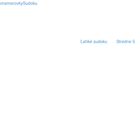
emsmerovky
Sudoku
Ľahké sudoku
Stredne 