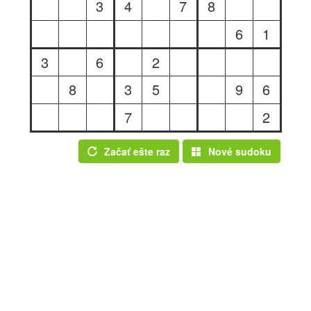
3
4
7
8
6
1
3
6
2
8
3
5
9
6
7
2
Začať ešte raz
Nové sudoku