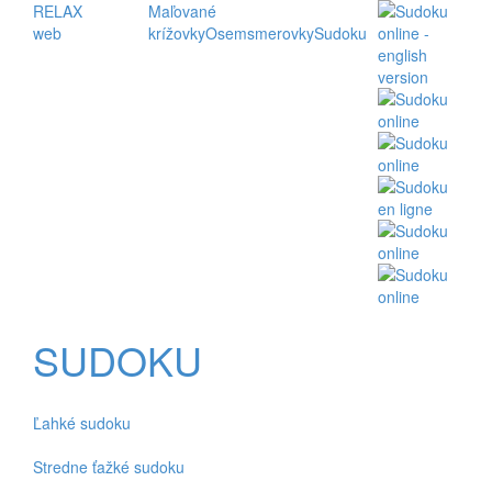
RELAX
Maľované
web
krížovky
Osemsmerovky
Sudoku
SUDOKU
Ľahké sudoku
Stredne ťažké sudoku