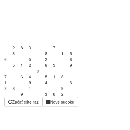
2
8
3
7
3
8
1
5
6
5
2
8
5
1
2
6
3
9
9
7
6
4
5
1
8
1
9
4
3
3
8
1
9
9
3
8
2
Začať ešte raz
Nové sudoku